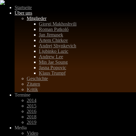
Startseite
Über uns
Mitglieder
Giorgi Makhoshvili
Roman Patkoló
Jan Jirmasek
Artem Chirkov
Andrej Shynkevich
Ljubinko Lazic
Andrew Lee
Min Jae Soung
Jasna Popovic
Klaus Trumpf
Geschichte
Zitaten
Kritik
Termine
2014
2015
2016
2018
2019
Media
Video