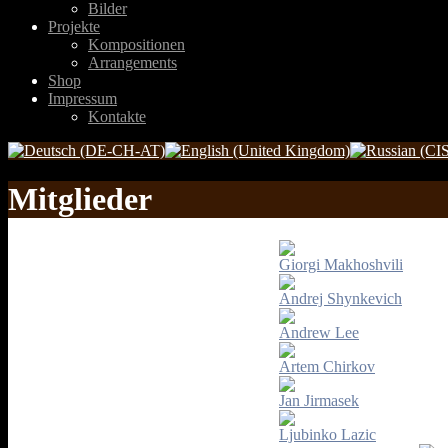
Bilder
Projekte
Kompositionen
Arrangements
Shop
Impressum
Kontakte
Mitglieder
Giorgi Makhoshvili
Andrej Shynkevich
Andrew Lee
Artem Chirkov
Jan Jirmasek
Ljubinko Lazic